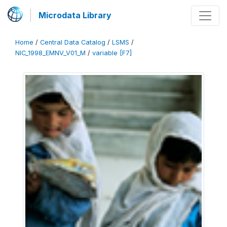
Microdata Library
Home
/
Central Data Catalog
/
LSMS
/
NIC_1998_EMNV_V01_M
/
variable [F7]