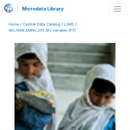
Microdata Library
Home
/
Central Data Catalog
/
LSMS
/
NIC_1998_EMNV_V01_M
/
variable [F7]