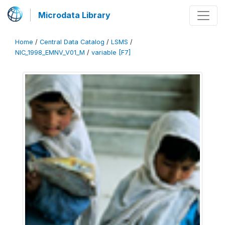
Microdata Library
Home
/
Central Data Catalog
/
LSMS
/
NIC_1998_EMNV_V01_M
/
variable [F7]