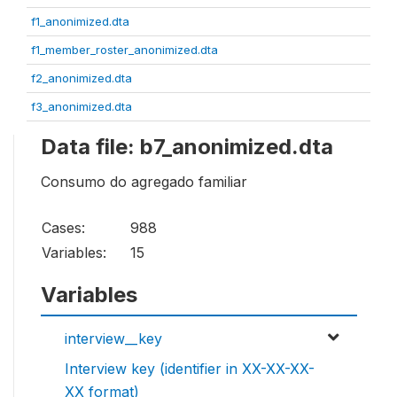
f1_anonimized.dta
f1_member_roster_anonimized.dta
f2_anonimized.dta
f3_anonimized.dta
Data file: b7_anonimized.dta
Consumo do agregado familiar
Cases:
988
Variables:
15
Variables
interview__key
Interview key (identifier in XX-XX-XX-
XX format)