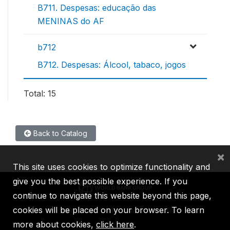
B711. Despesas: educação das
MENINAS do AF
b712
B712. Despesas: Álcool, tabaco, jogos
Total: 15
Back to Catalog
×
This site uses cookies to optimize functionality and
give you the best possible experience. If you
continue to navigate this website beyond this page,
cookies will be placed on your browser. To learn
IBRD
IDA
IFC
MIGA
ICSID
more about cookies,
click here
.