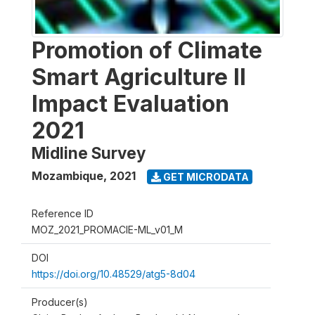
Promotion of Climate
Smart Agriculture II
Impact Evaluation
2021
Midline Survey
Mozambique
,
2021
GET MICRODATA
Reference ID
MOZ_2021_PROMACIE-ML_v01_M
DOI
https://doi.org/10.48529/atg5-8d04
Producer(s)