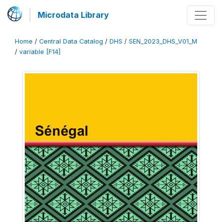
Microdata Library
Home
/
Central Data Catalog
/
DHS
/
SEN_2023_DHS_V01_M
/
variable [F14]