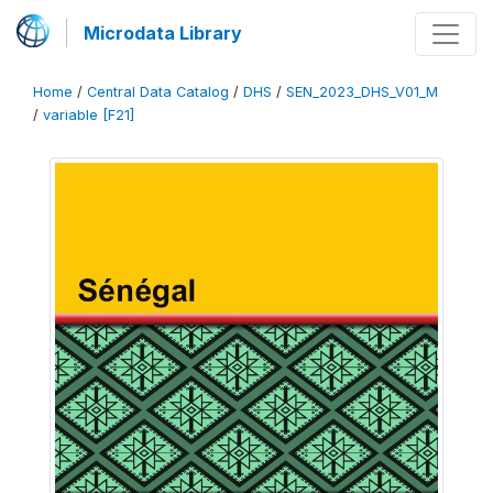
Microdata Library
Home
/
Central Data Catalog
/
DHS
/
SEN_2023_DHS_V01_M
/
variable [F21]