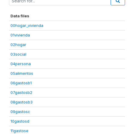
Data files
00hogar_vivienda
01vivienda
02hogar
03social
04persona
05alimentos
06gastosb1
07gastosb2
08gastosb3
09gastosc
10gastosd
11gastose