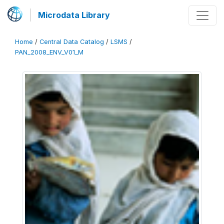
Microdata Library
Home
/
Central Data Catalog
/
LSMS
/
PAN_2008_ENV_V01_M