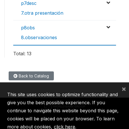
p7desc
7.otra presentación
p8obs
8.observaciones
Total: 13
Back to Catalog
×
This site uses cookies to optimize functionality and
give you the best possible experience. If you
continue to navigate this website beyond this page,
cookies will be placed on your browser. To learn
IBRD
IDA
IFC
MIGA
ICSID
more about cookies,
click here
.