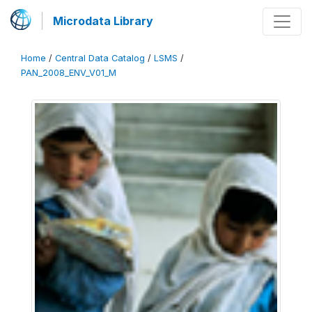
Microdata Library
Home
/
Central Data Catalog
/
LSMS
/
PAN_2008_ENV_V01_M