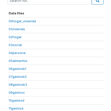
Data files
00hogar_vivienda
01vivienda
02hogar
03social
04persona
05alimentos
06gastosb1
07gastosb2
08gastosb3
09gastosc
10gastosd
11gastose