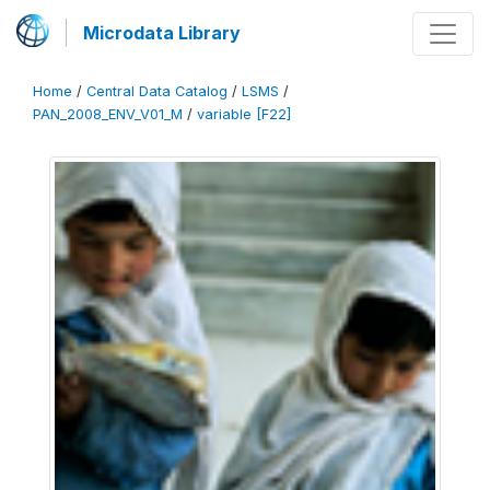
Microdata Library
Home
/
Central Data Catalog
/
LSMS
/
PAN_2008_ENV_V01_M
/
variable [F22]