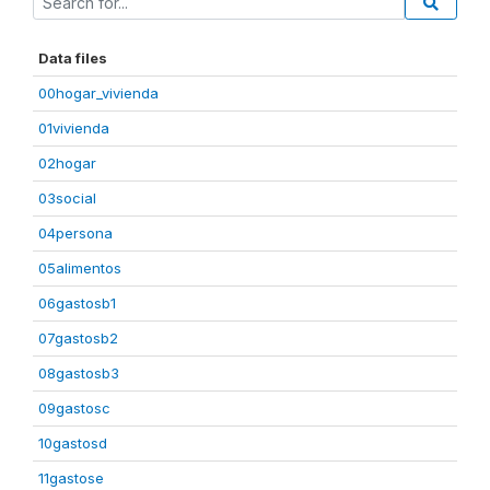
Data files
00hogar_vivienda
01vivienda
02hogar
03social
04persona
05alimentos
06gastosb1
07gastosb2
08gastosb3
09gastosc
10gastosd
11gastose