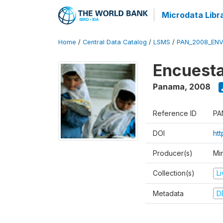
Microdata Libr
Home
/
Central Data Catalog
/
LSMS
/
PAN_2008_ENV
Encuesta
Panama
,
2008
Reference ID
PA
DOI
ht
Producer(s)
Mi
Collection(s)
L
Metadata
D