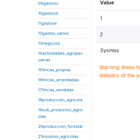
Value
09gastosc
10gastosd
1
11gastose
12gastos_varios
2
13negocios
Sysmiss
14actividades_agropec
uarias
Warning: these f
15fincas_propias
statistics of the 
16fincas_arrendadas
17fincas_vendidas
18produccion_agricola
19sub_productos_agric
olas
20produccion_forestal
21insumos_agricolas