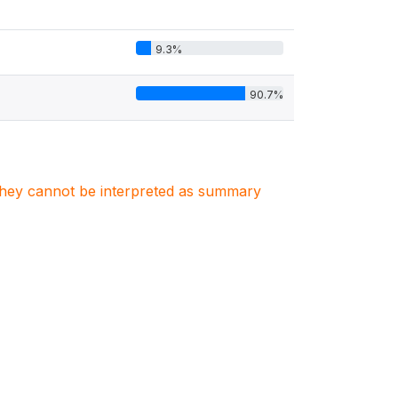
9.3%
90.7%
. They cannot be interpreted as summary