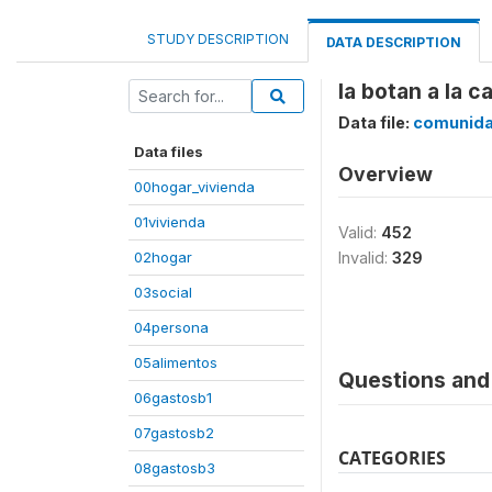
STUDY DESCRIPTION
DATA DESCRIPTION
la botan a la c
Data file:
comunid
Data files
Overview
00hogar_vivienda
01vivienda
Valid:
452
02hogar
Invalid:
329
03social
04persona
05alimentos
Questions and 
06gastosb1
07gastosb2
CATEGORIES
08gastosb3