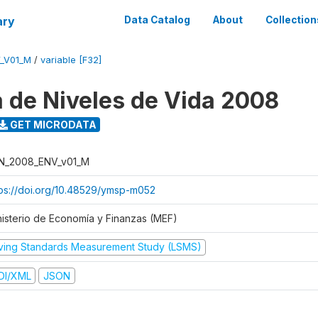
ary
Data Catalog
About
Collection
_V01_M
/
variable [F32]
 de Niveles de Vida 2008
GET MICRODATA
N_2008_ENV_v01_M
tps://doi.org/10.48529/ymsp-m052
nisterio de Economía y Finanzas (MEF)
iving Standards Measurement Study (LSMS)
DI/XML
JSON