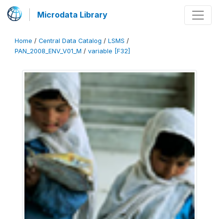
Microdata Library
Home
/
Central Data Catalog
/
LSMS
/
PAN_2008_ENV_V01_M
/
variable [F32]