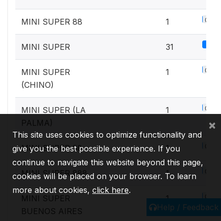
0.1%
MINI SUPER 88
1
4%
MINI SUPER
31
0.1%
MINI SUPER
1
(CHINO)
0.1%
MINI SUPER (LA
1
×
PALMA)
This site uses cookies to optimize functionality and
0.1%
MINI SUPER 88
1
give you the best possible experience. If you
continue to navigate this website beyond this page,
0.1%
MINI SUPER 888
1
cookies will be placed on your browser. To learn
more about cookies,
click here
.
0.1%
MINI SUPER
1
Help / Feedback
BUENOS AIRES