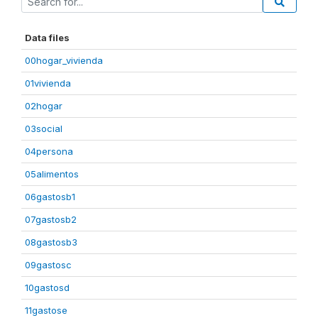
Data files
00hogar_vivienda
01vivienda
02hogar
03social
04persona
05alimentos
06gastosb1
07gastosb2
08gastosb3
09gastosc
10gastosd
11gastose