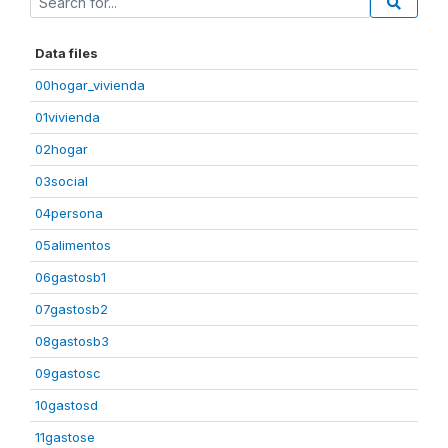
Data files
00hogar_vivienda
01vivienda
02hogar
03social
04persona
05alimentos
06gastosb1
07gastosb2
08gastosb3
09gastosc
10gastosd
11gastose