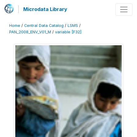
Microdata Library
Home
/
Central Data Catalog
/
LSMS
/
PAN_2008_ENV_V01_M
/
variable [F32]