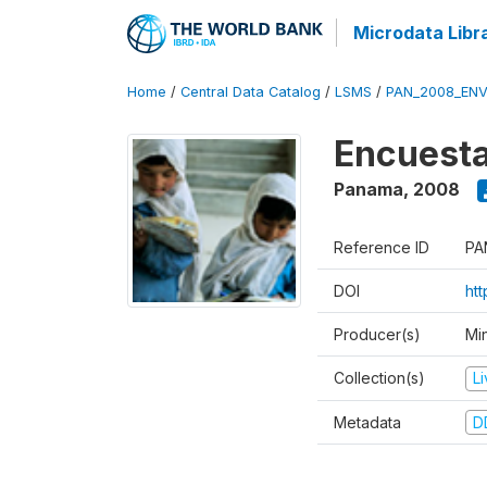
Microdata Libr
Home
/
Central Data Catalog
/
LSMS
/
PAN_2008_ENV
Encuesta
Panama
,
2008
Reference ID
PA
DOI
ht
Producer(s)
Mi
Collection(s)
L
Metadata
D