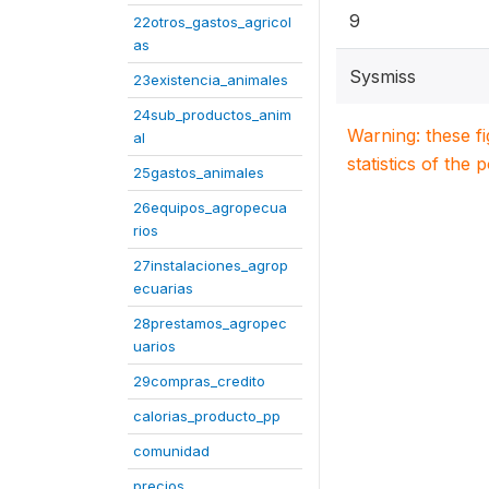
9
22otros_gastos_agricol
as
Sysmiss
23existencia_animales
24sub_productos_anim
Warning: these f
al
statistics of the 
25gastos_animales
26equipos_agropecua
rios
27instalaciones_agrop
ecuarias
28prestamos_agropec
uarios
29compras_credito
calorias_producto_pp
comunidad
precios