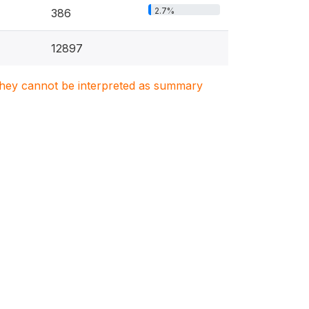
2.7%
386
12897
. They cannot be interpreted as summary