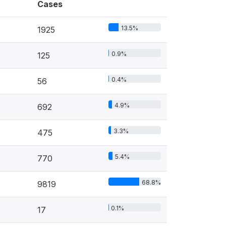
Cases
13.5%
1925
0.9%
125
0.4%
56
4.9%
692
3.3%
475
5.4%
770
68.8%
9819
0.1%
17