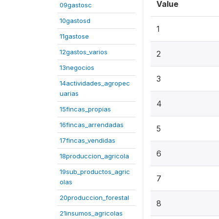
Value
09gastosc
10gastosd
1
11gastose
12gastos_varios
2
13negocios
3
14actividades_agropec
uarias
4
15fincas_propias
16fincas_arrendadas
5
17fincas_vendidas
6
18produccion_agricola
19sub_productos_agric
7
olas
20produccion_forestal
8
21insumos_agricolas