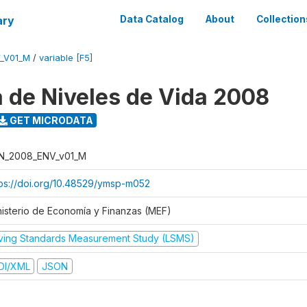
ary
Data Catalog
About
Collection
_V01_M
/
variable [F5]
 de Niveles de Vida 2008
GET MICRODATA
N_2008_ENV_v01_M
tps://doi.org/10.48529/ymsp-m052
nisterio de Economía y Finanzas (MEF)
iving Standards Measurement Study (LSMS)
DI/XML
JSON