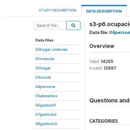
STUDY DESCRIPTION
DATA DESCRIPTION
s3-p6.ocupaci
Data file:
04perso
Data files
Overview
00hogar_vivienda
01vivienda
Valid:
14265
02hogar
Invalid:
12897
03social
04persona
05alimentos
Questions and 
06gastosb1
07gastosb2
CATEGORIES
08gastosb3