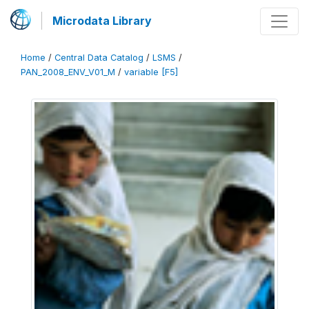
Microdata Library
Home
/
Central Data Catalog
/
LSMS
/
PAN_2008_ENV_V01_M
/
variable [F5]