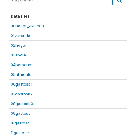
Data files
00hogar_vivienda
01vivienda
02hogar
03social
04persona
05alimentos
06gastosb1
07gastosb2
08gastosb3
09gastosc
10gastosd
11gastose