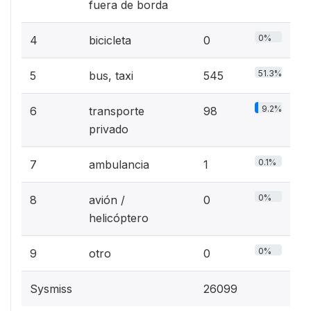
fuera de borda
0%
4
bicicleta
0
51.3%
5
bus, taxi
545
9.2%
6
transporte
98
privado
0.1%
7
ambulancia
1
0%
8
avión /
0
helicóptero
0%
9
otro
0
Sysmiss
26099