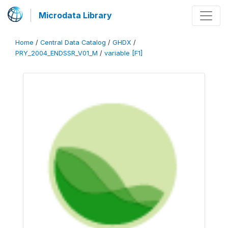
Microdata Library
Home
/
Central Data Catalog
/
GHDX
/
PRY_2004_ENDSSR_V01_M
/
variable [F1]