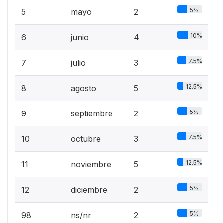
5%
5
mayo
2
10%
6
junio
4
7.5%
7
julio
3
12.5%
8
agosto
5
5%
9
septiembre
2
7.5%
10
octubre
3
12.5%
11
noviembre
5
5%
12
diciembre
2
5%
98
ns/nr
2