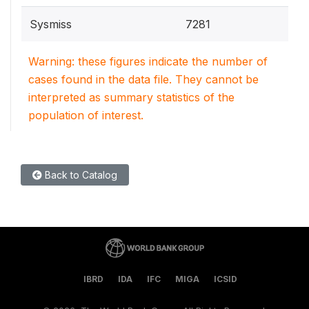
Sysmiss
7281
Warning: these figures indicate the number of
cases found in the data file. They cannot be
interpreted as summary statistics of the
population of interest.
Back to Catalog
IBRD
IDA
IFC
MIGA
ICSID