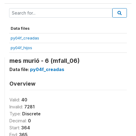
Data files
py04f_creadas
py04f_hijos
mes murió - 6 (mfall_06)
Data file:
py04f_creadas
Overview
Valid:
40
Invalid:
7281
Type:
Discrete
Decimal:
0
Start:
364
End:
365