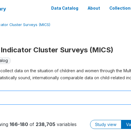
ary
Data Catalog
About
Collection
cator Cluster Surveys (MICS)
Indicator Cluster Surveys (MICS)
alog
collect data on the situation of children and women through the Mul
atistically sound, internationally comparable data on child-related ind
wing
166-180
of
238,705
variables
Study view
Va