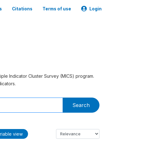
s
Citations
Terms of use
Login
tiple Indicator Cluster Survey (MICS) program.
icators.
Search
riable view