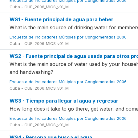
Encuesta de Indicadores Múltiples por Conglomerados 2006
Cuba - CUB_2006_MICS_v01_M
WS1 - Fuente principal de agua para beber
What is the main source of drinking water for membe
Encuesta de Indicadores Múltiples por Conglomerados 2006
Cuba - CUB_2006_MICS_v01_M
WS2 - Fuente principal de agua usada para otros pro
What is the main source of water used by your house
and handwashing?
Encuesta de Indicadores Múltiples por Conglomerados 2006
Cuba - CUB_2006_MICS_v01_M
WS3 - Tiempo para llegar al agua y regresar
How long does it take to go there, get water, and com
Encuesta de Indicadores Múltiples por Conglomerados 2006
Cuba - CUB_2006_MICS_v01_M
WS4 - Persona que busca el agua