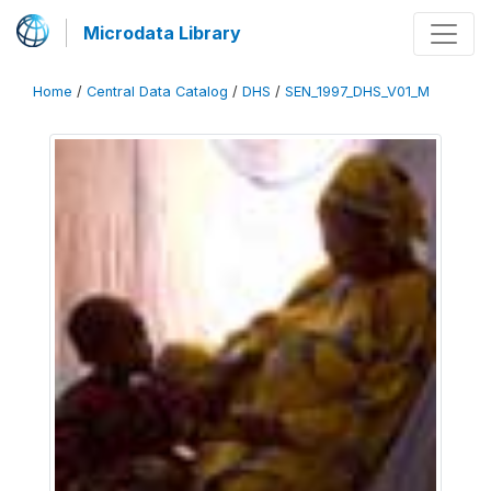
Microdata Library
Home
/
Central Data Catalog
/
DHS
/
SEN_1997_DHS_V01_M