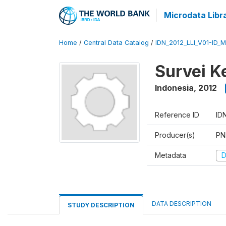
Microdata Libr
Home
/
Central Data Catalog
/
IDN_2012_LLI_V01-ID_M
Survei K
Indonesia
,
2012
Reference ID
ID
Producer(s)
PN
Metadata
D
DATA DESCRIPTION
STUDY DESCRIPTION