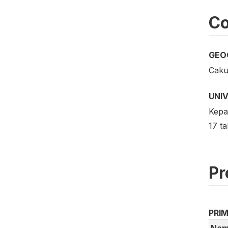
Co
GEO
Caku
UNI
Kepa
17 ta
Pr
PRI
Nam