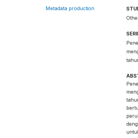
Metadata production
STU
Othe
SER
Pene
meng
tahu
ABS
Pene
meng
tahun
bert
peru
deng
untu