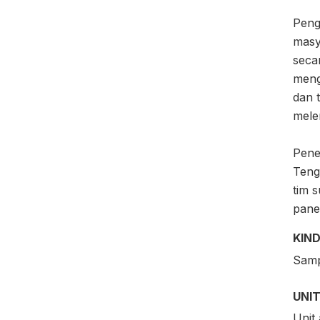
Peng
masy
secar
meng
dan 
mele
Pene
Tengg
tim 
panel
KIND
Samp
UNIT
Unit 