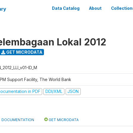
ary
Data Catalog
About
Collection
elembagaan Lokal 2012
GET MICRODATA
N_2012_LLI_v01-ID_M
PM Support Facility, The World Bank
ocumentation in PDF
DDI/XML
JSON
DOCUMENTATION
GET MICRODATA