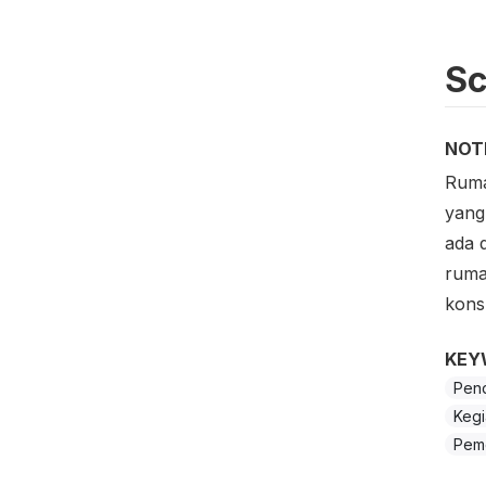
S
NOT
Ruma
yang
ada 
ruma
kons
KEY
Pend
Kegi
Pem