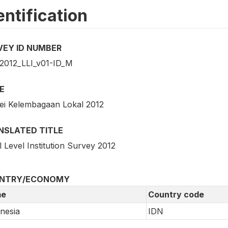
entification
VEY ID NUMBER
2012_LLI_v01-ID_M
E
ei Kelembagaan Lokal 2012
NSLATED TITLE
 Level Institution Survey 2012
NTRY/ECONOMY
e
Country code
nesia
IDN