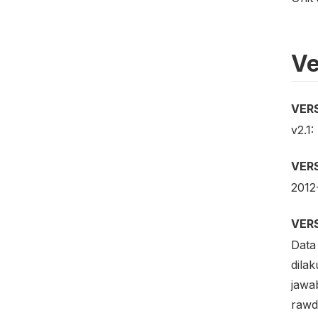
Ve
VER
v2.1:
VER
2012
VER
Data
dila
jawa
rawd