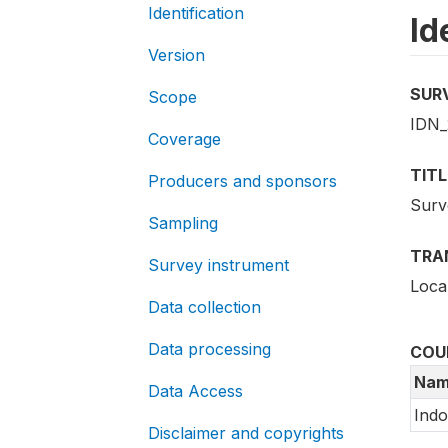
Identification
Id
Version
SUR
Scope
IDN_
Coverage
TITL
Producers and sponsors
Surv
Sampling
TRA
Survey instrument
Local
Data collection
Data processing
COU
Nam
Data Access
Indo
Disclaimer and copyrights