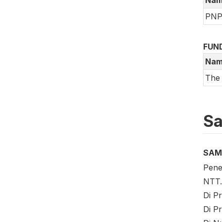
PNPM
FUN
Nam
The
Sa
SAM
Pene
NTT.
Di Pr
Di P