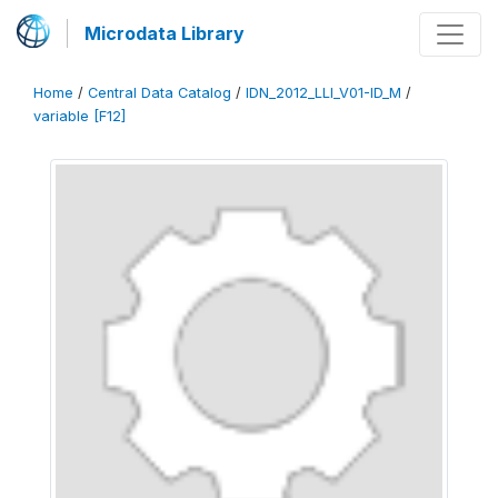
Microdata Library
Home
/
Central Data Catalog
/
IDN_2012_LLI_V01-ID_M
/
variable [F12]