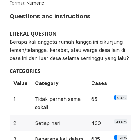
Format:
Numeric
Questions and instructions
LITERAL QUESTION
Berapa kali anggota rumah tangga ini dikunjungi
teman/tetangga, kerabat, atau warga desa lain di
desa ini dan luar desa selama seminggu yang lalu?
CATEGORIES
Value
Category
Cases
5.4%
1
Tidak pernah sama
65
sekali
41.6%
2
Setiap hari
499
53%
3
Beberapa kali dalam
635