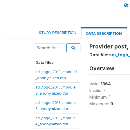
STUDY DESCRIPTION
DATA DESCRIPTION
Provider post, 
Data file:
sdi_togo
Data files
Overview
sdi_togo_2013_module1
_anonymized.dta
Valid:
1364
sdi_togo_2013_module
Invalid:
-
2_anonymized.dta
Minimum:
1
sdi_togo_2013_module
Maximum:
9
3_anonymized.dta
sdi_togo_2013_module
4_anonymized.dta