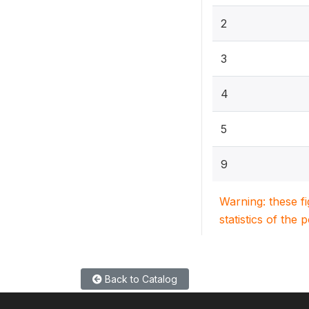
2
3
4
5
9
Warning: these f
statistics of the 
Back to Catalog