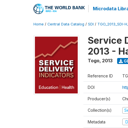
Microdata Libr
Home
/
Central Data Catalog
/
SDI
/
TGO_2013_SDI-H
Service 
2013 - H
Togo
,
2013
G
Reference ID
TG
DOI
htt
Producer(s)
Ch
Collection(s)
Se
Metadata
D