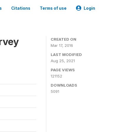
s
Citations
Terms of use
Login
urvey
CREATED ON
Mar 17, 2016
LAST MODIFIED
Aug 25, 2021
PAGE VIEWS
121152
DOWNLOADS
5091