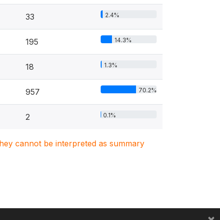
2.4%
33
14.3%
195
1.3%
18
70.2%
957
0.1%
2
. They cannot be interpreted as summary
×