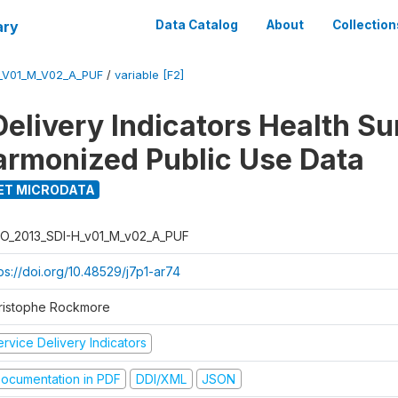
ary
Data Catalog
About
Collection
_V01_M_V02_A_PUF
/
variable [F2]
Delivery Indicators Health S
armonized Public Use Data
ET MICRODATA
O_2013_SDI-H_v01_M_v02_A_PUF
ps://doi.org/10.48529/j7p1-ar74
ristophe Rockmore
rvice Delivery Indicators
ocumentation in PDF
DDI/XML
JSON