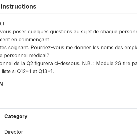
instructions
XT
vous poser quelques questions au sujet de chaque personn
sement en commençant
êtes soignant. Pourriez-vous me donner les noms des emplo
e personnel médical?
nnel de la Q2 figurera ci-dessous. N.B. : Module 2G tire pa
 liste si Q12=1 et Q13=1.
ON
Category
Director