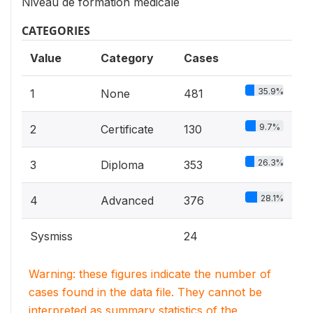
Niveau de formation médicale
CATEGORIES
Value
Category
Cases
35.9%
1
None
481
9.7%
2
Certificate
130
26.3%
3
Diploma
353
28.1%
4
Advanced
376
Sysmiss
24
Warning: these figures indicate the number of
cases found in the data file. They cannot be
interpreted as summary statistics of the