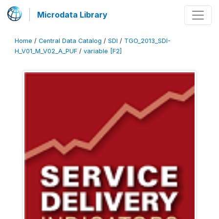
Microdata Library
Home
/
Central Data Catalog
/
SDI
/
TGO_2013_SDI-
H_V01_M_V02_A_PUF
/
variable [F2]