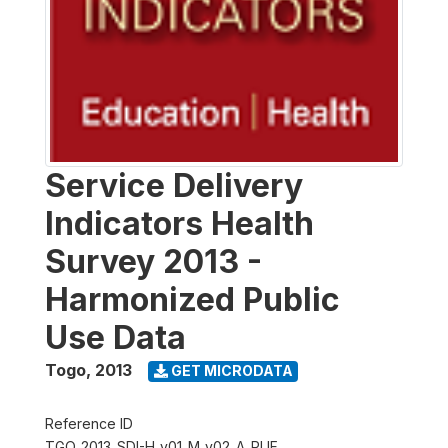
Service Delivery
Indicators Health
Survey 2013 -
Harmonized Public
Use Data
Togo
,
2013
GET MICRODATA
Reference ID
TGO_2013_SDI-H_v01_M_v02_A_PUF