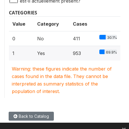
(___) est-il actuellement présent?
CATEGORIES
Value
Category
Cases
30.1%
0
No
411
69.9%
1
Yes
953
Warning: these figures indicate the number of
cases found in the data file. They cannot be
interpreted as summary statistics of the
population of interest.
Back to Catalog
×