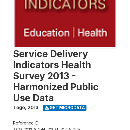
Service Delivery
Indicators Health
Survey 2013 -
Harmonized Public
Use Data
Togo
,
2013
GET MICRODATA
Reference ID
TGO_2013_SDI-H_v01_M_v02_A_PUF