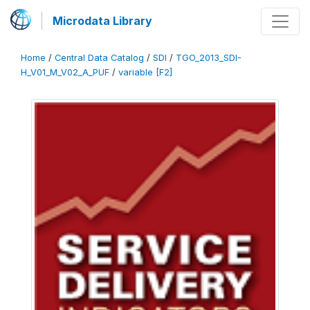
Microdata Library
Home
/
Central Data Catalog
/
SDI
/
TGO_2013_SDI-
H_V01_M_V02_A_PUF
/
variable [F2]