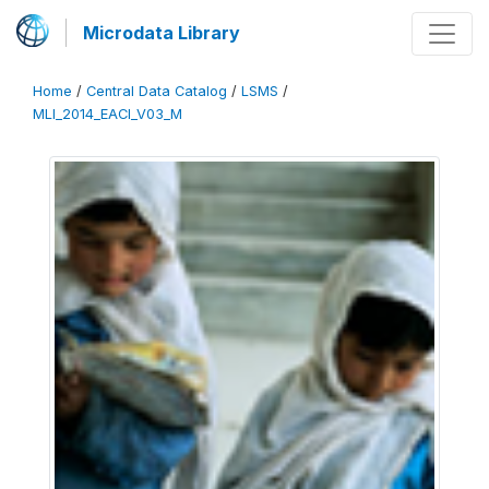
Microdata Library
Home
/
Central Data Catalog
/
LSMS
/
MLI_2014_EACI_V03_M