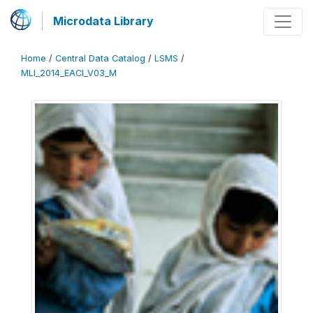
Microdata Library
Home
/
Central Data Catalog
/
LSMS
/
MLI_2014_EACI_V03_M