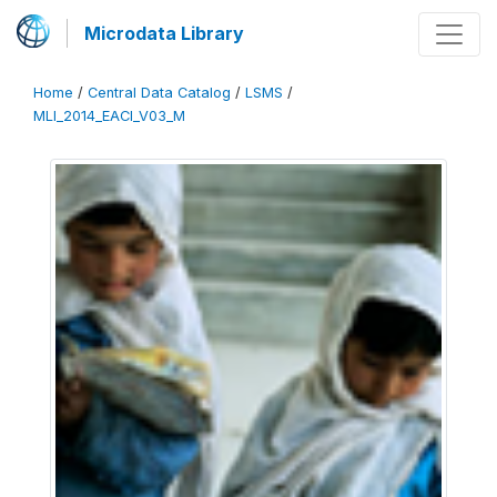
Microdata Library
Home
/
Central Data Catalog
/
LSMS
/
MLI_2014_EACI_V03_M