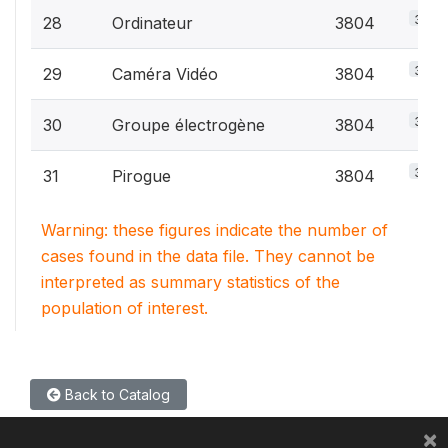
3.2%
28
Ordinateur
3804
3.2%
29
Caméra Vidéo
3804
3.2%
30
Groupe électrogène
3804
3.2%
31
Pirogue
3804
Warning: these figures indicate the number of
cases found in the data file. They cannot be
interpreted as summary statistics of the
population of interest.
Back to Catalog
×