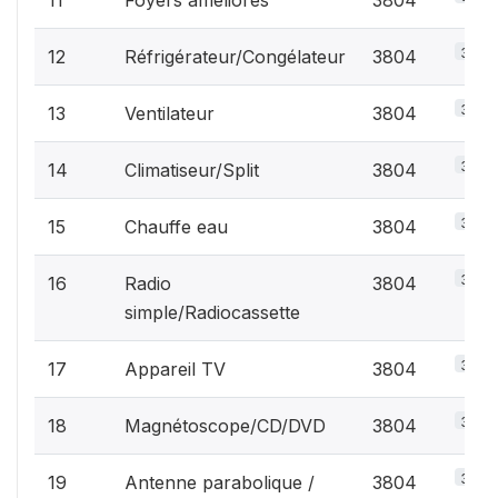
3.2%
12
Réfrigérateur/Congélateur
3804
3.2%
13
Ventilateur
3804
3.2%
14
Climatiseur/Split
3804
3.2%
15
Chauffe eau
3804
3.2%
16
Radio
3804
simple/Radiocassette
3.2%
17
Appareil TV
3804
3.2%
18
Magnétoscope/CD/DVD
3804
3.2%
19
Antenne parabolique /
3804