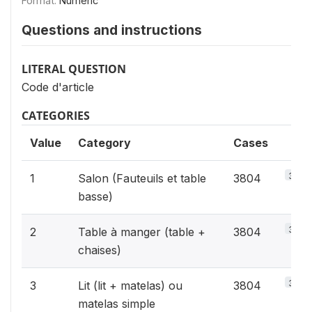
Format:
Numeric
Questions and instructions
LITERAL QUESTION
Code d'article
CATEGORIES
Value
Category
Cases
3.2%
1
Salon (Fauteuils et table
3804
basse)
3.2%
2
Table à manger (table +
3804
chaises)
3.2%
3
Lit (lit + matelas) ou
3804
matelas simple