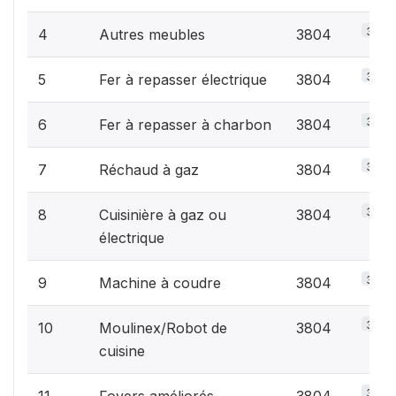
3.2%
4
Autres meubles
3804
3.2%
5
Fer à repasser électrique
3804
3.2%
6
Fer à repasser à charbon
3804
3.2%
7
Réchaud à gaz
3804
3.2%
8
Cuisinière à gaz ou
3804
électrique
3.2%
9
Machine à coudre
3804
3.2%
10
Moulinex/Robot de
3804
cuisine
3.2%
11
Foyers améliorés
3804