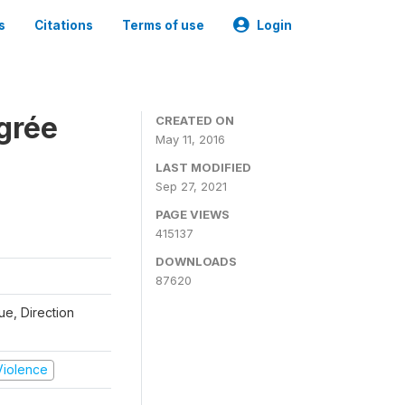
s
Citations
Terms of use
Login
grée
CREATED ON
May 11, 2016
LAST MODIFIED
Sep 27, 2021
PAGE VIEWS
415137
DOWNLOADS
87620
que, Direction
 Violence