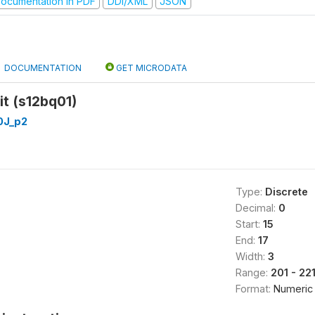
ocumentation in PDF
DDI/XML
JSON
DOCUMENTATION
GET MICRODATA
t (s12bq01)
0J_p2
Type:
Discrete
Decimal:
0
Start:
15
End:
17
Width:
3
Range:
201 - 22
Format:
Numeric