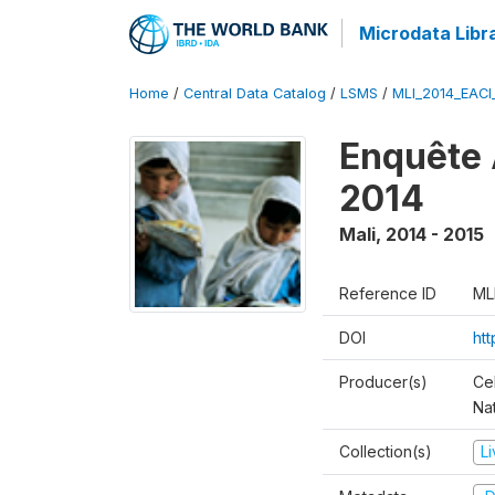
Microdata Libr
Home
/
Central Data Catalog
/
LSMS
/
MLI_2014_EAC
Enquête 
2014
Mali
,
2014 - 2015
Reference ID
ML
DOI
ht
Producer(s)
Cel
Nat
Collection(s)
L