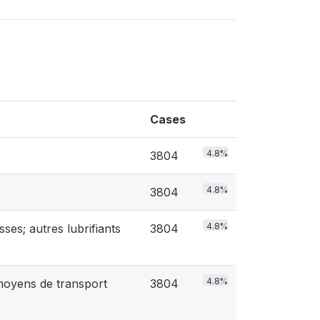
Cases
4.8%
3804
4.8%
3804
4.8%
isses; autres lubrifiants
3804
4.8%
 moyens de transport
3804