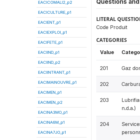
Questions and 
EACICOMALI2_p2
EACICULTURE_p1
LITERAL QUESTI
EACIENT_p1
Code Produit
EACIEXPLOI_p1
CATEGORIES
EACIFETE_p1
Value
Catego
EACIIND_p1
EACIIND_p2
201
Gaz do
EACIINTRANT_p1
EACIMAINOUVRE_p1
202
Carbura
EACIMEN_p1
203
Lubrifia
EACIMEN_p2
n.d.a.)
EACINA3MO_p1
EACINA6M_p1
204
Service
personne
EACINA7JO_p1