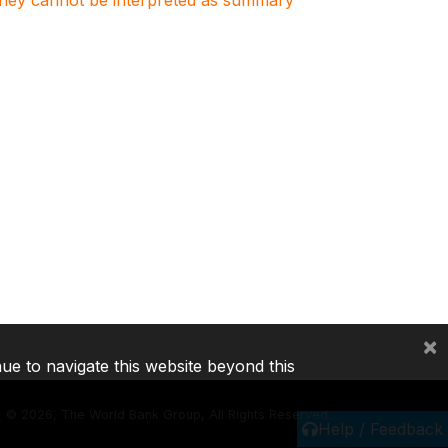
. They cannot be interpreted as summary
×
nue to navigate this website beyond this
©
2026, The World Bank Group, All Rights Reserved.
Help / Feedback