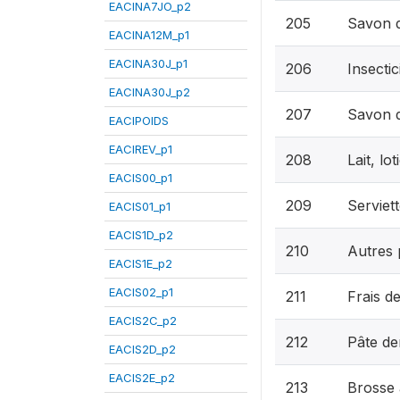
EACINA7JO_p2
205
Savon d
EACINA12M_p1
EACINA30J_p1
206
Insectic
EACINA30J_p2
207
Savon d
EACIPOIDS
EACIREV_p1
208
Lait, lo
EACIS00_p1
209
Serviet
EACIS01_p1
EACIS1D_p2
210
Autres p
EACIS1E_p2
EACIS02_p1
211
Frais d
EACIS2C_p2
212
Pâte den
EACIS2D_p2
EACIS2E_p2
213
Brosse 