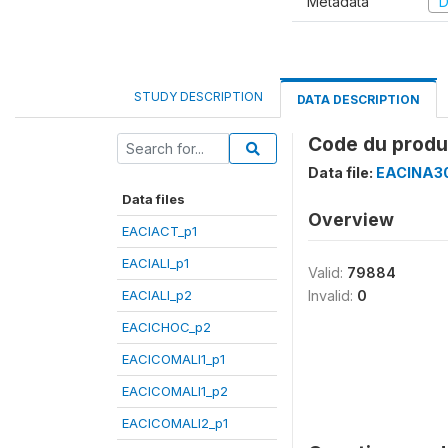
Metadata
D
STUDY DESCRIPTION
DATA DESCRIPTION
Code du produi
Data file:
EACINA3
Data files
Overview
EACIACT_p1
EACIALI_p1
Valid:
79884
EACIALI_p2
Invalid:
0
EACICHOC_p2
EACICOMALI1_p1
EACICOMALI1_p2
EACICOMALI2_p1