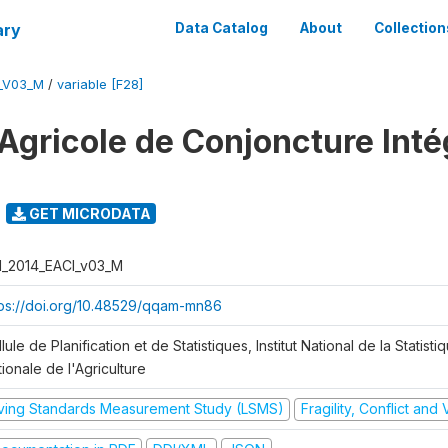
ary
Data Catalog
About
Collection
I_V03_M
/
variable [F28]
Agricole de Conjoncture Inté
GET MICRODATA
I_2014_EACI_v03_M
tps://doi.org/10.48529/qqam-mn86
lule de Planification et de Statistiques, Institut National de la Statisti
ionale de l'Agriculture
iving Standards Measurement Study (LSMS)
Fragility, Conflict and