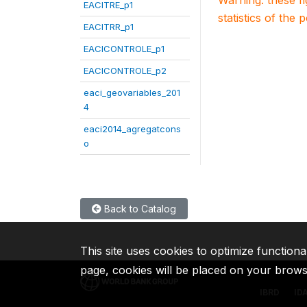
Warning: these f
EACITRE_p1
statistics of the 
EACITRR_p1
EACICONTROLE_p1
EACICONTROLE_p2
eaci_geovariables_201
4
eaci2014_agregatcons
o
Back to Catalog
This site uses cookies to optimize functiona
page, cookies will be placed on your brow
IBRD
ID