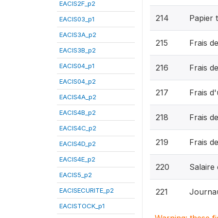
EACIS2F_p2
214
Papier t
EACIS03_p1
EACIS3A_p2
215
Frais d
EACIS3B_p2
EACIS04_p1
216
Frais d
EACIS04_p2
217
Frais d'
EACIS4A_p2
EACIS4B_p2
218
Frais d
EACIS4C_p2
219
Frais d
EACIS4D_p2
EACIS4E_p2
220
Salaire
EACIS5_p2
EACISECURITE_p2
221
Journau
EACISTOCK_p1