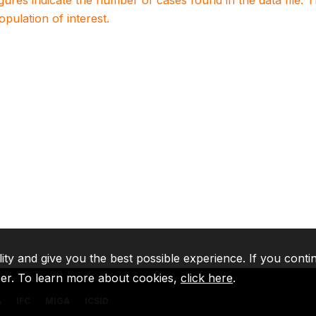
igures indicate the number of cases found in the data file
population of interest.
lity and give you the best possible experience. If you conti
ser. To learn more about cookies,
click here
.
A
IFC
MIGA
ICSID