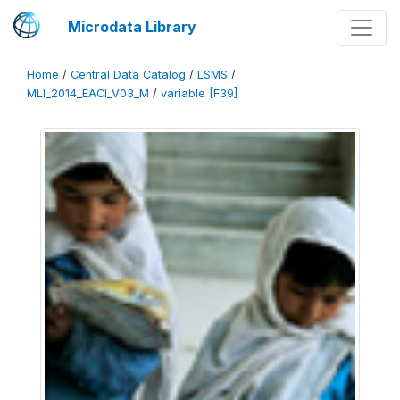
Microdata Library
Home
/
Central Data Catalog
/
LSMS
/
MLI_2014_EACI_V03_M
/
variable [F39]