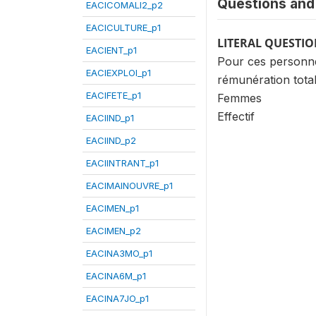
Questions and 
EACICOMALI2_p2
EACICULTURE_p1
LITERAL QUESTI
EACIENT_p1
Pour ces personnes
EACIEXPLOI_p1
rémunération total
EACIFETE_p1
Femmes
Effectif
EACIIND_p1
EACIIND_p2
EACIINTRANT_p1
EACIMAINOUVRE_p1
EACIMEN_p1
EACIMEN_p2
EACINA3MO_p1
EACINA6M_p1
EACINA7JO_p1