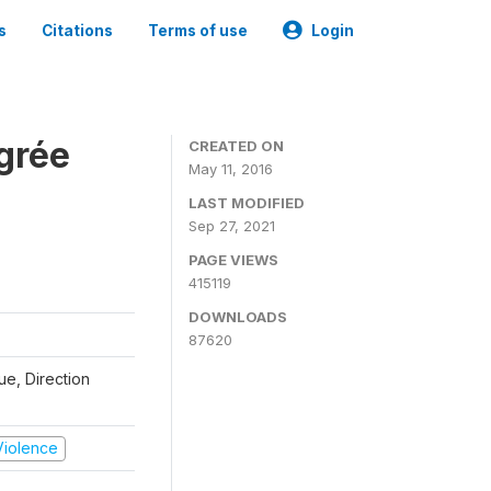
s
Citations
Terms of use
Login
grée
CREATED ON
May 11, 2016
LAST MODIFIED
Sep 27, 2021
PAGE VIEWS
415119
DOWNLOADS
87620
que, Direction
 Violence