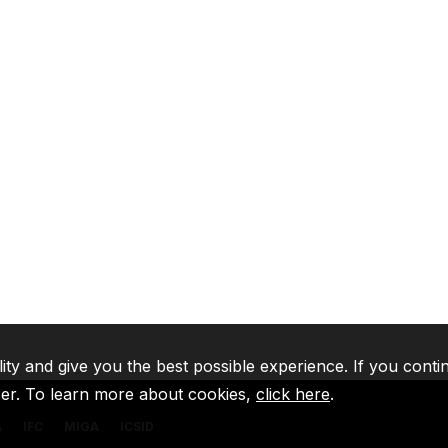
lity and give you the best possible experience. If you conti
ser. To learn more about cookies,
click here
.
A
IFC
MIGA
ICSID