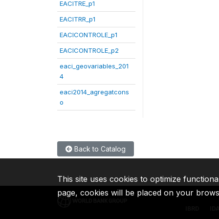
EACITRE_p1
EACITRR_p1
EACICONTROLE_p1
EACICONTROLE_p2
eaci_geovariables_201
4
eaci2014_agregatcons
o
Back to Catalog
This site uses cookies to optimize functiona
page, cookies will be placed on your brow
IBRD
ID