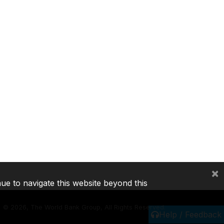
×
nue to navigate this website beyond this
©
2026, The World Bank Group, All Rights Reserved.
Help / Feedback