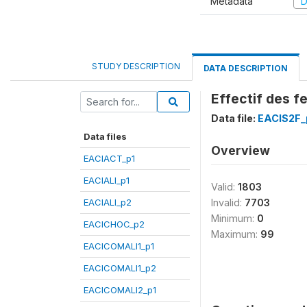
Metadata
D
STUDY DESCRIPTION
DATA DESCRIPTION
Effectif des f
Data file:
EACIS2F_
Data files
Overview
EACIACT_p1
EACIALI_p1
Valid:
1803
EACIALI_p2
Invalid:
7703
Minimum:
0
EACICHOC_p2
Maximum:
99
EACICOMALI1_p1
EACICOMALI1_p2
EACICOMALI2_p1