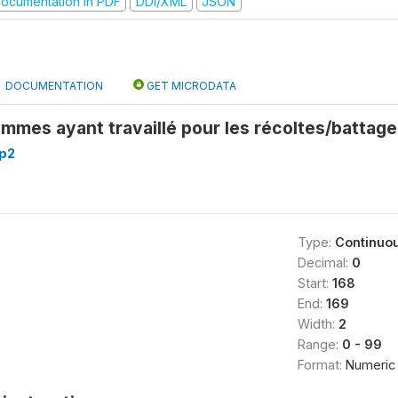
ocumentation in PDF
DDI/XML
JSON
DOCUMENTATION
GET MICRODATA
emmes ayant travaillé pour les récoltes/battage
p2
Type:
Continuo
Decimal:
0
Start:
168
End:
169
Width:
2
Range:
0 - 99
Format:
Numeric