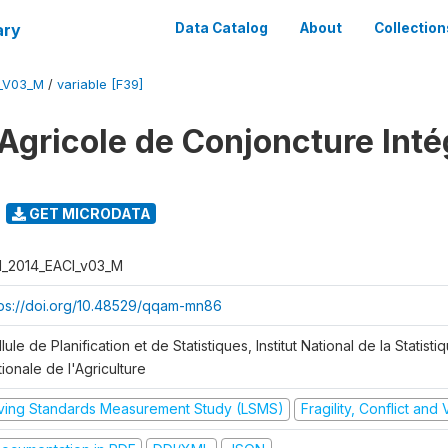
ary
Data Catalog
About
Collection
I_V03_M
/
variable [F39]
Agricole de Conjoncture Inté
GET MICRODATA
I_2014_EACI_v03_M
tps://doi.org/10.48529/qqam-mn86
lule de Planification et de Statistiques, Institut National de la Statisti
ionale de l'Agriculture
iving Standards Measurement Study (LSMS)
Fragility, Conflict and