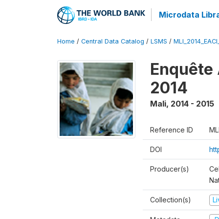
Microdata Libr
Home
/
Central Data Catalog
/
LSMS
/
MLI_2014_EAC
Enquête 
2014
Mali
,
2014 - 2015
Reference ID
ML
DOI
ht
Producer(s)
Cel
Nat
Collection(s)
L