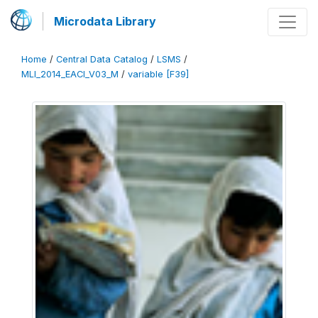
Microdata Library
Home
/
Central Data Catalog
/
LSMS
/
MLI_2014_EACI_V03_M
/
variable [F39]