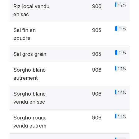
1.2%
Riz local vendu
906
en sac
1.1%
Sel fin en
905
poudre
1.1%
Sel gros grain
905
1.2%
Sorgho blanc
906
autrement
1.2%
Sorgho blanc
906
vendu en sac
1.2%
Sorgho rouge
906
vendu autrem