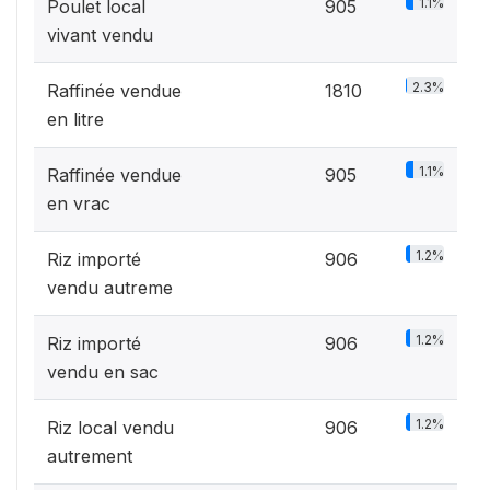
1.1%
Poulet local
905
vivant vendu
2.3%
Raffinée vendue
1810
en litre
1.1%
Raffinée vendue
905
en vrac
1.2%
Riz importé
906
vendu autreme
1.2%
Riz importé
906
vendu en sac
1.2%
Riz local vendu
906
autrement