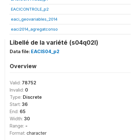
EACICONTROLE_p2
eaci_geovariables_2014
eaci2014_agregatconso
Libellé de la variété (s04q02l)
Data file:
EACIS04_p2
Overview
Valid:
78752
Invalid:
0
Type:
Discrete
Start:
36
End:
65
Width:
30
Range:
-
Format:
character