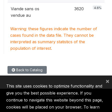
4.6%
Viande sans os
3620
vendue au
Warning: these figures indicate the number of
cases found in the data file. They cannot be
interpreted as summary statistics of the
population of interest.
Back to Catalog
×
This site uses cookies to optimize functionality and
give you the best possible experience. If you
continue to navigate this website beyond this page,
cookies will be placed on your browser. To learn
IBRD
IDA
IFC
MIGA
ICSID