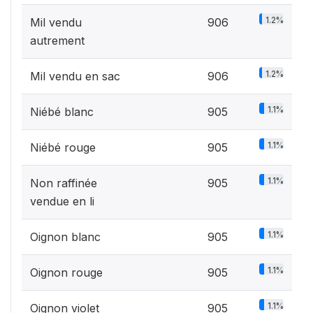
1.2%
Mil vendu
906
autrement
1.2%
Mil vendu en sac
906
1.1%
Niébé blanc
905
1.1%
Niébé rouge
905
1.1%
Non raffinée
905
vendue en li
1.1%
Oignon blanc
905
1.1%
Oignon rouge
905
1.1%
Oignon violet
905