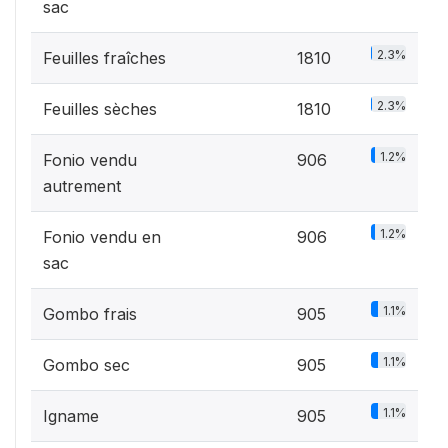
sac
2.3%
Feuilles fraîches
1810
2.3%
Feuilles sèches
1810
1.2%
Fonio vendu
906
autrement
1.2%
Fonio vendu en
906
sac
1.1%
Gombo frais
905
1.1%
Gombo sec
905
1.1%
Igname
905