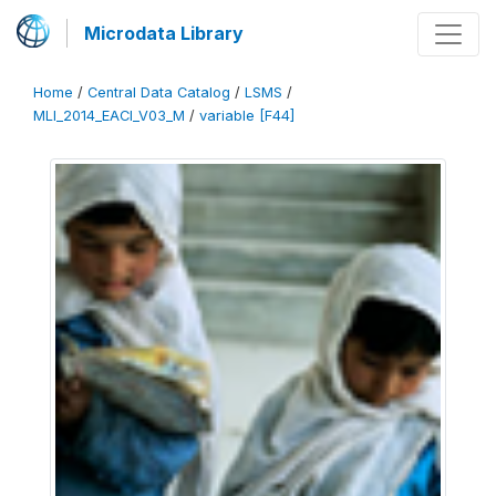
Microdata Library
Home
/
Central Data Catalog
/
LSMS
/
MLI_2014_EACI_V03_M
/
variable [F44]