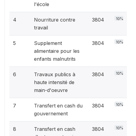
l'école
10%
4
Nourriture contre
3804
travail
10%
5
Supplement
3804
alimentaire pour les
enfants malnutrits
10%
6
Travaux publics à
3804
haute intensité de
main-d'oeuvre
10%
7
Transfert en cash du
3804
gouvernement
10%
8
Transfert en cash
3804