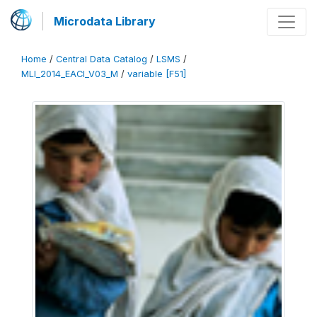
Microdata Library
Home
/
Central Data Catalog
/
LSMS
/
MLI_2014_EACI_V03_M
/
variable [F51]