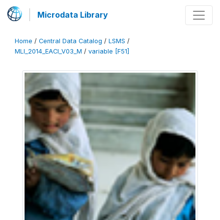
Microdata Library
Home
/
Central Data Catalog
/
LSMS
/
MLI_2014_EACI_V03_M
/
variable [F51]