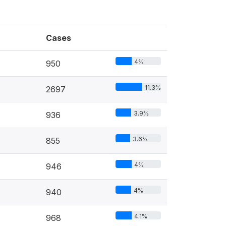
Cases
4%
950
11.3%
2697
3.9%
936
3.6%
855
4%
946
4%
940
4.1%
968