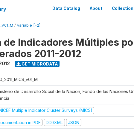
ary
Data Catalog
About
Collection
_V01_M
/
variable [F2]
 de Indicadores Múltiples po
erados 2011-2012
 2012
GET MICRODATA
G_2011_MICS_v01_M
nisterio de Desarrollo Social de la Nación, Fondo de las Naciones Un
ancia
NICEF Multiple Indicator Cluster Surveys (MICS)
ocumentation in PDF
DDI/XML
JSON