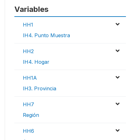
Variables
HH1
IH4. Punto Muestra
HH2
IH4. Hogar
HH1A
IH3. Provincia
HH7
Región
HH6