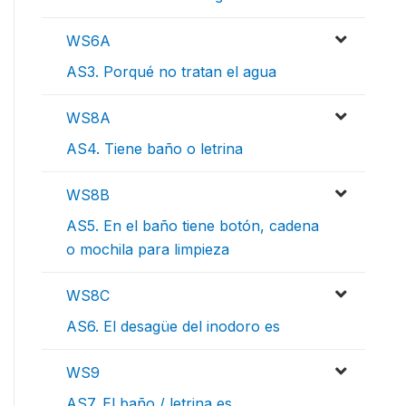
WS6A
AS3. Porqué no tratan el agua
WS8A
AS4. Tiene baño o letrina
WS8B
AS5. En el baño tiene botón, cadena
o mochila para limpieza
WS8C
AS6. El desagüe del inodoro es
WS9
AS7. El baño / letrina es