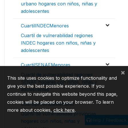
urbano hogares con niños, niñas y
adolescentes
CuartilINDECMenores
Cuartil de vulnerabilidad regiones
INDEC hogares con niños, niñas y
adolescentes
CuartilSENAFMenores
×
Cuartil de vulnerabilidad regiones
This site uses cookies to optimize functionality and
SENAF hogares con niños, niñas y
give you the best possible experience. If you
adolescentes
continue to navigate this website beyond this page,
cookies will be placed on your browser. To learn
CuartilprovinciaMenores
more about cookies,
click here
.
Quintil de vulnerabilidad provincias
Help / Feedback
hogares con niños, niñas y