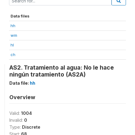
Data files
hh
wm
hl
ch
AS2. Tratamiento al agua: No le hace
ningún tratamiento (AS2A)
Data file:
hh
Overview
Valid:
1004
Invalid:
0
Type:
Discrete
Start:
68