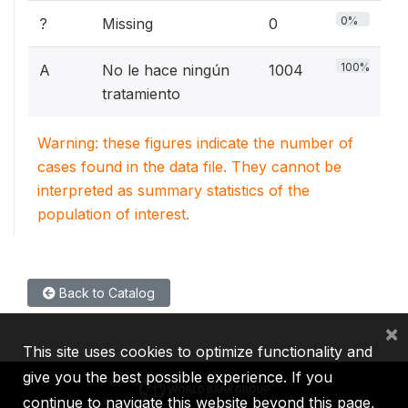
0%
?
Missing
0
100%
A
No le hace ningún
1004
tratamiento
Warning: these figures indicate the number of
cases found in the data file. They cannot be
interpreted as summary statistics of the
population of interest.
Back to Catalog
×
This site uses cookies to optimize functionality and
give you the best possible experience. If you
continue to navigate this website beyond this page,