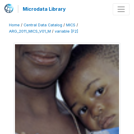
Microdata Library
Home
/
Central Data Catalog
/
MICS
/
ARG_2011_MICS_V01_M
/
variable [F2]