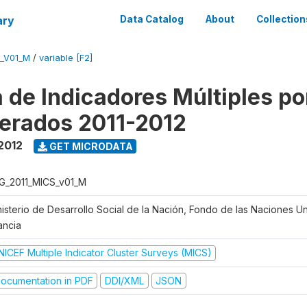
ary
Data Catalog
About
Collection
_V01_M
/
variable [F2]
 de Indicadores Múltiples po
erados 2011-2012
 2012
GET MICRODATA
G_2011_MICS_v01_M
nisterio de Desarrollo Social de la Nación, Fondo de las Naciones Un
ancia
NICEF Multiple Indicator Cluster Surveys (MICS)
ocumentation in PDF
DDI/XML
JSON