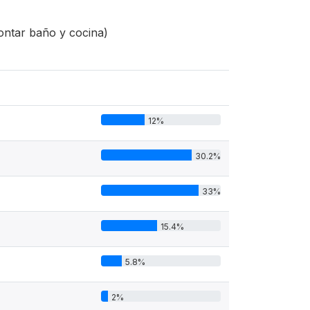
ontar baño y cocina)
12%
30.2%
33%
15.4%
5.8%
2%