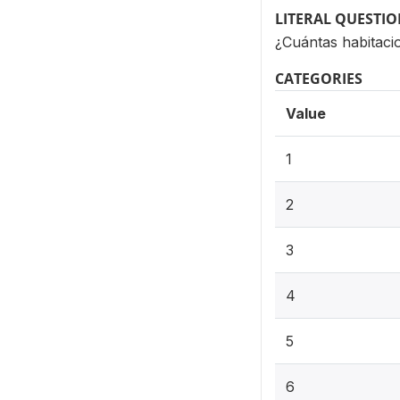
LITERAL QUESTI
¿Cuántas habitaci
CATEGORIES
Value
1
2
3
4
5
6