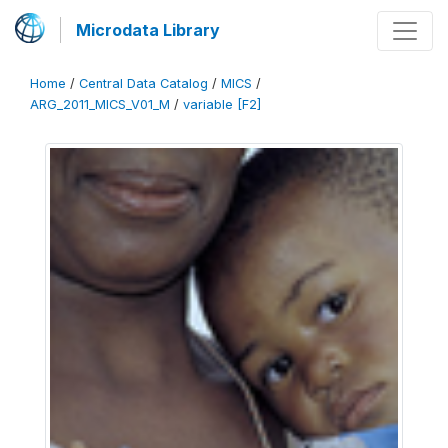
Microdata Library
Home
/
Central Data Catalog
/
MICS
/
ARG_2011_MICS_V01_M
/
variable [F2]