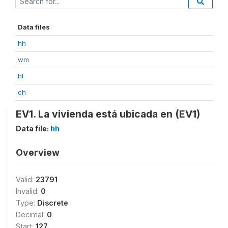
Data files
hh
wm
hl
ch
EV1. La vivienda está ubicada en (EV1)
Data file:
hh
Overview
Valid:
23791
Invalid:
0
Type:
Discrete
Decimal:
0
Start:
127