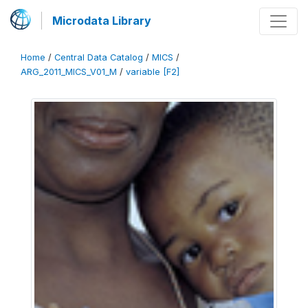
Microdata Library
Home
/
Central Data Catalog
/
MICS
/
ARG_2011_MICS_V01_M
/
variable [F2]