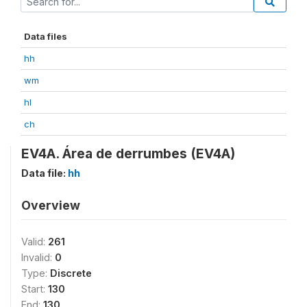
Data files
hh
wm
hl
ch
EV4A. Área de derrumbes (EV4A)
Data file:
hh
Overview
Valid:
261
Invalid:
0
Type:
Discrete
Start:
130
End:
130