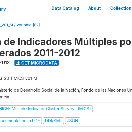
ary
Data Catalog
About
Collection
_V01_M
/
variable [F2]
 de Indicadores Múltiples po
erados 2011-2012
 2012
GET MICRODATA
G_2011_MICS_v01_M
nisterio de Desarrollo Social de la Nación, Fondo de las Naciones Un
ancia
NICEF Multiple Indicator Cluster Surveys (MICS)
ocumentation in PDF
DDI/XML
JSON