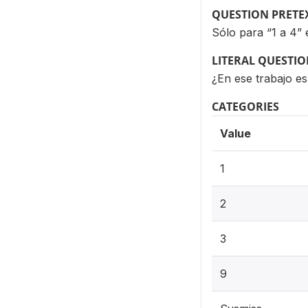
QUESTION PRETE
Sólo para “1 a 4”
LITERAL QUESTI
¿En ese trabajo e
CATEGORIES
Value
1
2
3
9