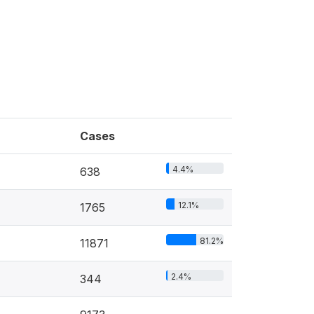
Cases
4.4%
638
12.1%
1765
81.2%
11871
2.4%
344