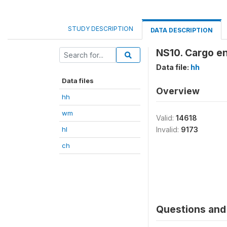
STUDY DESCRIPTION
DATA DESCRIPTION
NS10. Cargo en
Data file:
hh
Data files
Overview
hh
wm
Valid:
14618
hl
Invalid:
9173
ch
Questions and 