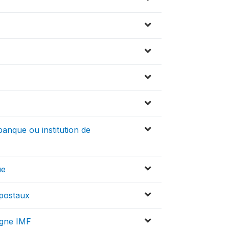
anque ou institution de
ue
postaux
rgne IMF