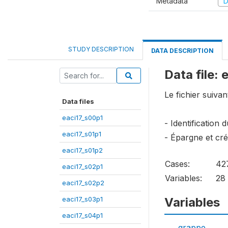
Metadata
D
STUDY DESCRIPTION
DATA DESCRIPTION
Data file:
Le fichier suivan
Data files
eaci17_s00p1
- Identification
eaci17_s01p1
- Épargne et créd
eaci17_s01p2
Cases:
42
eaci17_s02p1
Variables:
28
eaci17_s02p2
eaci17_s03p1
Variables
eaci17_s04p1
grappe