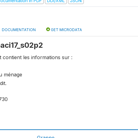
ocumentation in PDF
DDI/XML
JSON
DOCUMENTATION
GET MICRODATA
 eaci17_s02p2
t contient les informations sur :
 du ménage
it.
730
Grappe