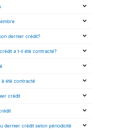
s
 membre
on dernier crédit?
crédit a t-il été contracté?
té
 à été contracté
er crédit
rédit
ernier crédit selon périodicité