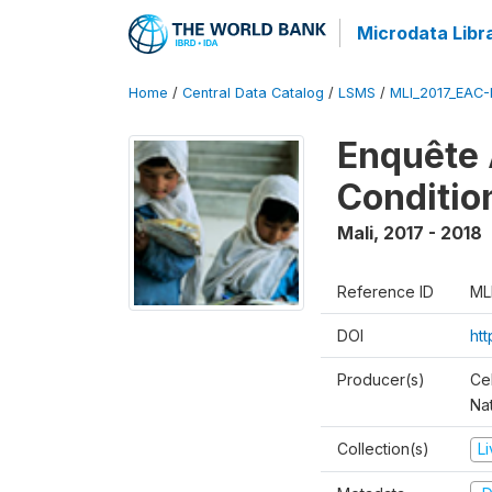
Microdata Libr
Home
/
Central Data Catalog
/
LSMS
/
MLI_2017_EAC-
Enquête 
Conditio
Mali
,
2017 - 2018
Reference ID
ML
DOI
ht
Producer(s)
Cel
Nat
Collection(s)
L