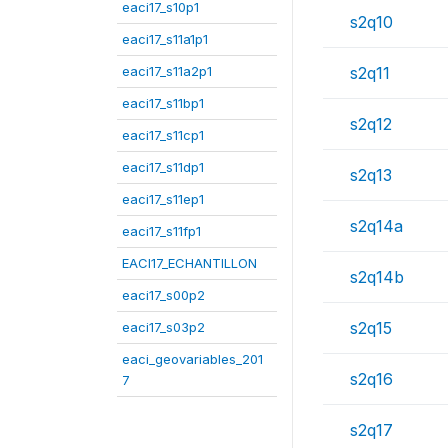
eaci17_s10p1
s2q10
eaci17_s11a1p1
eaci17_s11a2p1
s2q11
eaci17_s11bp1
s2q12
eaci17_s11cp1
eaci17_s11dp1
s2q13
eaci17_s11ep1
s2q14a
eaci17_s11fp1
EACI17_ECHANTILLON
s2q14b
eaci17_s00p2
s2q15
eaci17_s03p2
eaci_geovariables_201
s2q16
7
s2q17