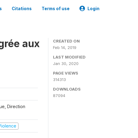
s
Citations
Terms of use
Login
grée aux
CREATED ON
Feb 14, 2019
LAST MODIFIED
Jan 30, 2020
PAGE VIEWS
314313
DOWNLOADS
87094
que, Direction
 Violence