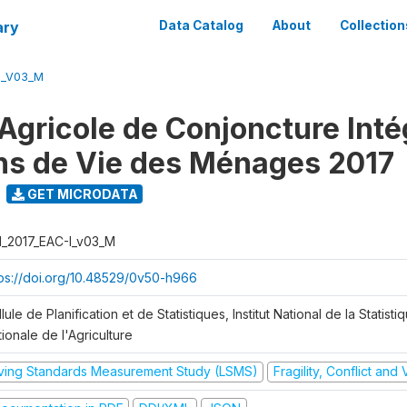
ary
Data Catalog
About
Collection
I_V03_M
Agricole de Conjoncture Inté
ns de Vie des Ménages 2017
GET MICRODATA
I_2017_EAC-I_v03_M
tps://doi.org/10.48529/0v50-h966
lule de Planification et de Statistiques, Institut National de la Statisti
ionale de l'Agriculture
iving Standards Measurement Study (LSMS)
Fragility, Conflict and