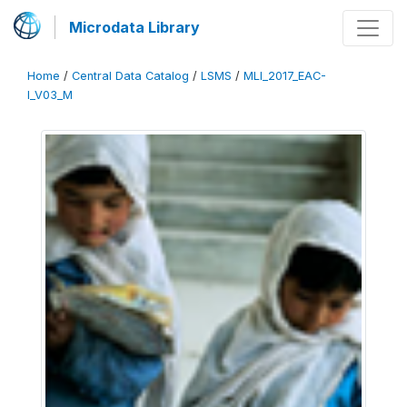
Microdata Library
Home
/
Central Data Catalog
/
LSMS
/
MLI_2017_EAC-
I_V03_M