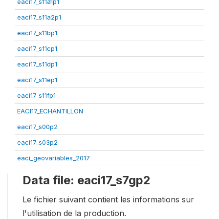
eaci17_s11a1p1
eaci17_s11a2p1
eaci17_s11bp1
eaci17_s11cp1
eaci17_s11dp1
eaci17_s11ep1
eaci17_s11fp1
EACI17_ECHANTILLON
eaci17_s00p2
eaci17_s03p2
eaci_geovariables_2017
Data file: eaci17_s7gp2
Le fichier suivant contient les informations sur
l'utilisation de la production.