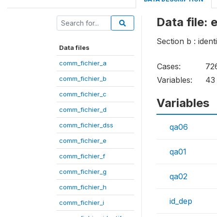
Data file: 
Section b : iden
Data files
comm_fichier_a
Cases:
72
comm_fichier_b
Variables:
43
comm_fichier_c
Variables
comm_fichier_d
comm_fichier_dss
qa06
comm_fichier_e
qa01
comm_fichier_f
comm_fichier_g
qa02
comm_fichier_h
id_dep
comm_fichier_i