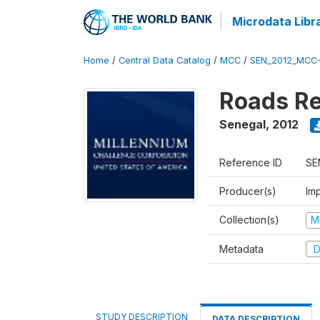
Microdata Libr
Home
/
Central Data Catalog
/
MCC
/
SEN_2012_MCC
Roads Re
Senegal
,
2012
Reference ID
SE
Producer(s)
Imp
Collection(s)
M
Metadata
D
STUDY DESCRIPTION
DATA DESCRIPTION