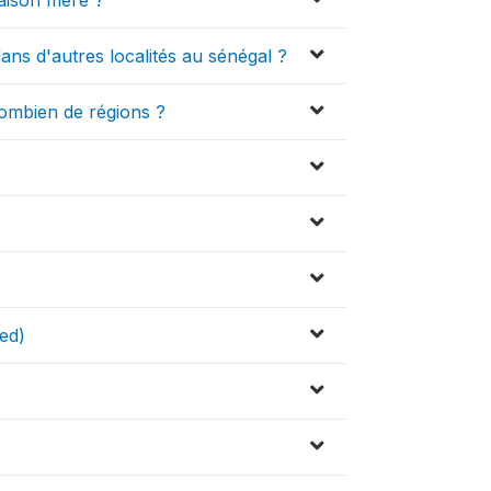
maison mère ?
dans d'autres localités au sénégal ?
combien de régions ?
zed)