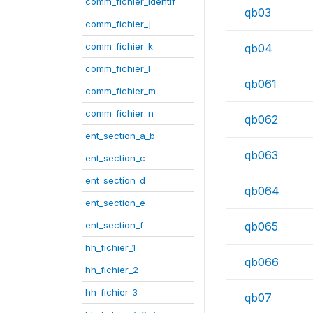
comm_fichier_identif
qb03
comm_fichier_j
comm_fichier_k
qb04
comm_fichier_l
qb061
comm_fichier_m
comm_fichier_n
qb062
ent_section_a_b
qb063
ent_section_c
ent_section_d
qb064
ent_section_e
ent_section_f
qb065
hh_fichier_1
qb066
hh_fichier_2
hh_fichier_3
qb07