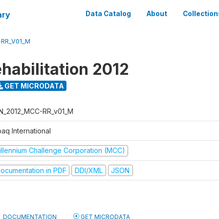
ary
Data Catalog
About
Collection
-RR_V01_M
habilitation 2012
GET MICRODATA
N_2012_MCC-RR_v01_M
aq International
illennium Challenge Corporation (MCC)
ocumentation in PDF
DDI/XML
JSON
DOCUMENTATION
GET MICRODATA