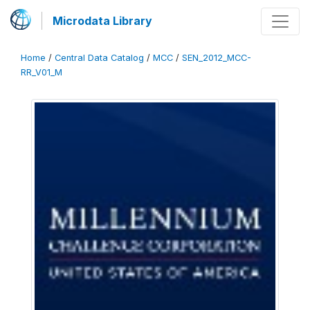
Microdata Library
Home
/
Central Data Catalog
/
MCC
/
SEN_2012_MCC-
RR_V01_M