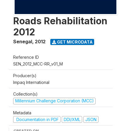
Roads Rehabilitation
2012
Senegal
,
2012
GET MICRODATA
Reference ID
SEN_2012_MCC-RR_v01_M
Producer(s)
Impaq International
Collection(s)
Millennium Challenge Corporation (MCC)
Metadata
Documentation in PDF
DDI/XML
JSON
CREATED ON