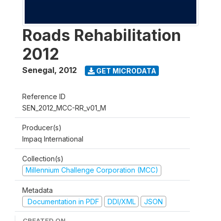
Roads Rehabilitation
2012
Senegal
,
2012
GET MICRODATA
Reference ID
SEN_2012_MCC-RR_v01_M
Producer(s)
Impaq International
Collection(s)
Millennium Challenge Corporation (MCC)
Metadata
Documentation in PDF
DDI/XML
JSON
CREATED ON