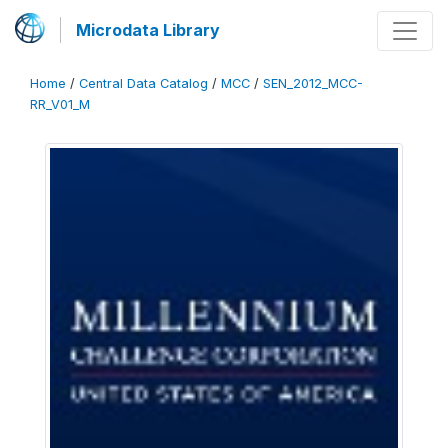
Microdata Library
Home
/
Central Data Catalog
/
MCC
/
SEN_2012_MCC-
RR_V01_M