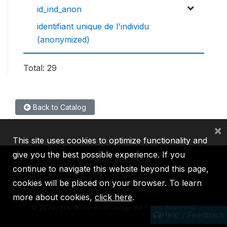
id_ind_anon
identifiant unique de l'individu
(anonymized)
Total: 29
Back to Catalog
×
This site uses cookies to optimize functionality and
give you the best possible experience. If you
continue to navigate this website beyond this page,
cookies will be placed on your browser. To learn
IBRD
IDA
IFC
MIGA
ICSID
more about cookies,
click here
.
©
2026, The World Bank Group, All Rights Reserved.
Help / Feedback