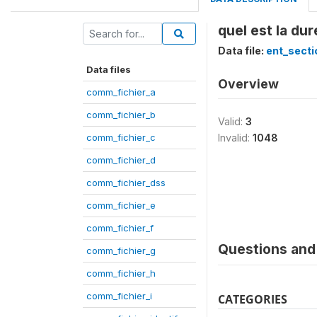
quel est la du
Data file:
ent_secti
Data files
Overview
comm_fichier_a
comm_fichier_b
Valid:
3
comm_fichier_c
Invalid:
1048
comm_fichier_d
comm_fichier_dss
comm_fichier_e
comm_fichier_f
Questions and 
comm_fichier_g
comm_fichier_h
comm_fichier_i
CATEGORIES