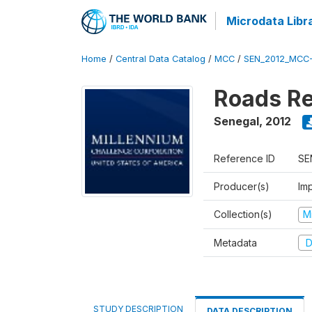
Microdata Libr
Home
/
Central Data Catalog
/
MCC
/
SEN_2012_MCC
Roads Re
Senegal
,
2012
Reference ID
SE
Producer(s)
Imp
Collection(s)
M
Metadata
D
STUDY DESCRIPTION
DATA DESCRIPTION