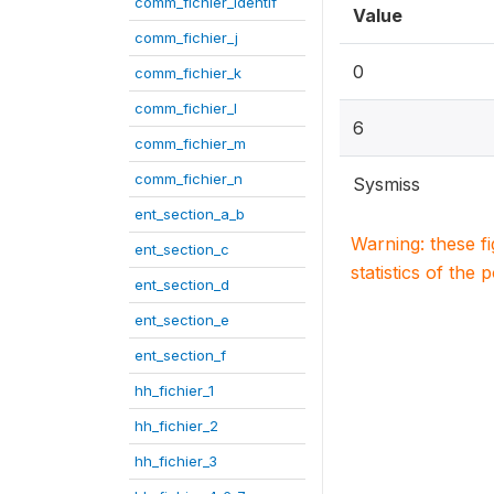
comm_fichier_identif
Value
comm_fichier_j
0
comm_fichier_k
comm_fichier_l
6
comm_fichier_m
comm_fichier_n
Sysmiss
ent_section_a_b
Warning: these f
ent_section_c
statistics of the 
ent_section_d
ent_section_e
ent_section_f
hh_fichier_1
hh_fichier_2
hh_fichier_3