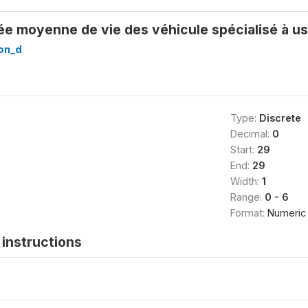
rée moyenne de vie des véhicule spécialisé à us
on_d
Type:
Discrete
Decimal:
0
Start:
29
End:
29
Width:
1
Range:
0 - 6
Format:
Numeric
instructions