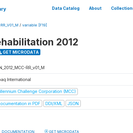
ary
Data Catalog
About
Collection
-RR_V01_M
/
variable [F19]
habilitation 2012
GET MICRODATA
N_2012_MCC-RR_v01_M
aq International
illennium Challenge Corporation (MCC)
ocumentation in PDF
DDI/XML
JSON
DOCUMENTATION
GET MICRODATA