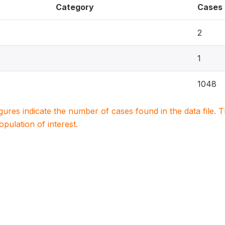
Category
Cases
2
1
1048
igures indicate the number of cases found in the data file
population of interest.