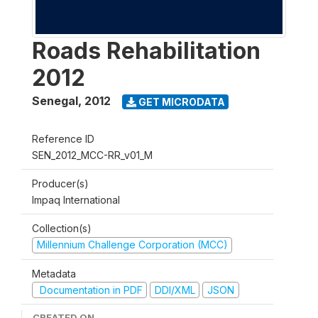
Roads Rehabilitation
2012
Senegal
,
2012
GET MICRODATA
Reference ID
SEN_2012_MCC-RR_v01_M
Producer(s)
Impaq International
Collection(s)
Millennium Challenge Corporation (MCC)
Metadata
Documentation in PDF
DDI/XML
JSON
CREATED ON