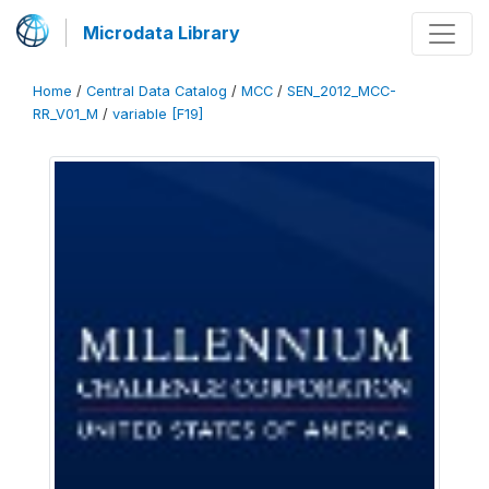
Microdata Library
Home
/
Central Data Catalog
/
MCC
/
SEN_2012_MCC-
RR_V01_M
/
variable [F19]