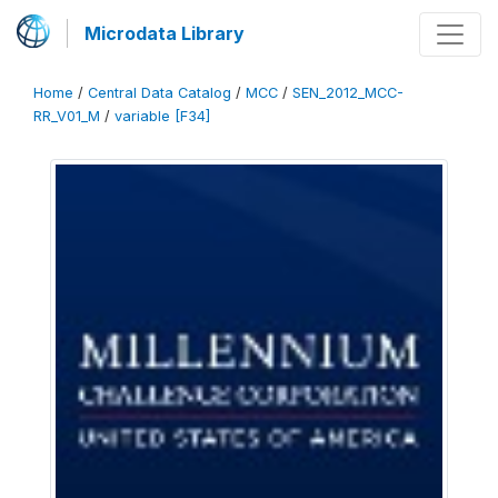
Microdata Library
Home
/
Central Data Catalog
/
MCC
/
SEN_2012_MCC-
RR_V01_M
/
variable [F34]