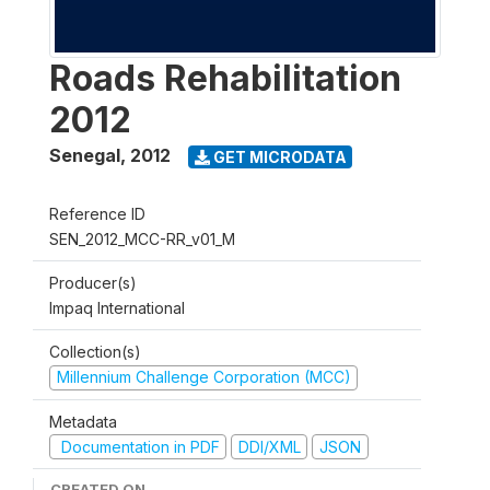
Roads Rehabilitation
2012
Senegal
,
2012
GET MICRODATA
Reference ID
SEN_2012_MCC-RR_v01_M
Producer(s)
Impaq International
Collection(s)
Millennium Challenge Corporation (MCC)
Metadata
Documentation in PDF
DDI/XML
JSON
CREATED ON