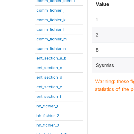
comm_fichier_identif
Value
comm_fichier_j
1
comm_fichier_k
comm_fichier_l
2
comm_fichier_m
comm_fichier_n
8
ent_section_a_b
Sysmiss
ent_section_c
ent_section_d
Warning: these f
ent_section_e
statistics of the 
ent_section_f
hh_fichier_1
hh_fichier_2
hh_fichier_3