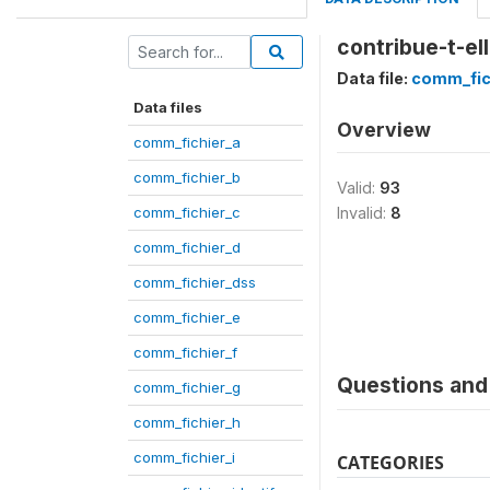
contribue-t-el
Data file:
comm_fic
Data files
Overview
comm_fichier_a
comm_fichier_b
Valid:
93
comm_fichier_c
Invalid:
8
comm_fichier_d
comm_fichier_dss
comm_fichier_e
comm_fichier_f
Questions and 
comm_fichier_g
comm_fichier_h
comm_fichier_i
CATEGORIES