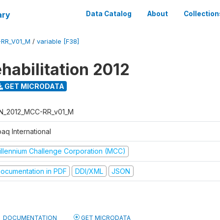
ary
Data Catalog
About
Collection
-RR_V01_M
/
variable [F38]
habilitation 2012
GET MICRODATA
N_2012_MCC-RR_v01_M
aq International
illennium Challenge Corporation (MCC)
ocumentation in PDF
DDI/XML
JSON
DOCUMENTATION
GET MICRODATA