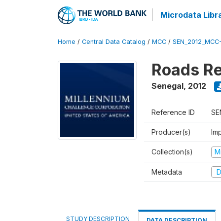
Microdata Libr
Home
/
Central Data Catalog
/
MCC
/
SEN_2012_MCC
Roads Re
Senegal
,
2012
Reference ID
SE
Producer(s)
Imp
Collection(s)
M
Metadata
D
STUDY DESCRIPTION
DATA DESCRIPTION