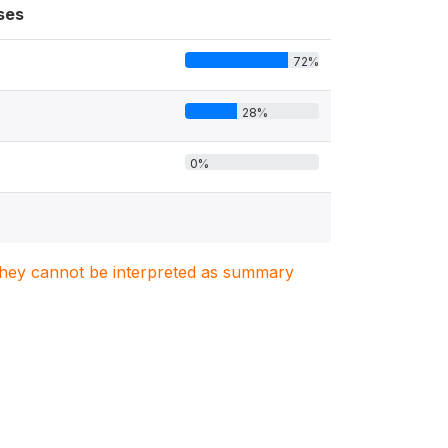
ses
72%
28%
0%
. They cannot be interpreted as summary