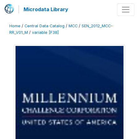
Microdata Library
Home
/
Central Data Catalog
/
MCC
/
SEN_2012_MCC-
RR_V01_M
/
variable [F38]