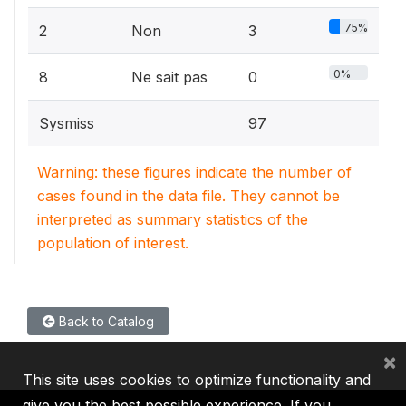
75%
2
Non
3
0%
8
Ne sait pas
0
Sysmiss
97
Warning: these figures indicate the number of
cases found in the data file. They cannot be
interpreted as summary statistics of the
population of interest.
Back to Catalog
×
This site uses cookies to optimize functionality and
give you the best possible experience. If you