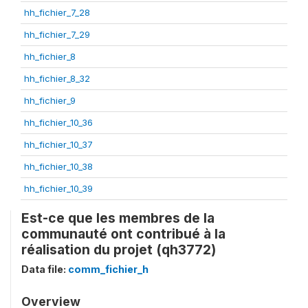
hh_fichier_7_28
hh_fichier_7_29
hh_fichier_8
hh_fichier_8_32
hh_fichier_9
hh_fichier_10_36
hh_fichier_10_37
hh_fichier_10_38
hh_fichier_10_39
Est-ce que les membres de la
communauté ont contribué à la
réalisation du projet (qh3772)
Data file:
comm_fichier_h
Overview