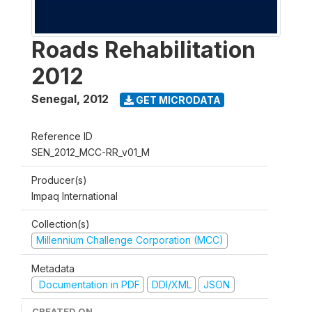
Roads Rehabilitation
2012
Senegal
,
2012
GET MICRODATA
Reference ID
SEN_2012_MCC-RR_v01_M
Producer(s)
Impaq International
Collection(s)
Millennium Challenge Corporation (MCC)
Metadata
Documentation in PDF
DDI/XML
JSON
CREATED ON